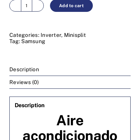
Add to cart
Aire
acondicionado
minisplit
inverter
24000
Categories:
Inverter
,
Minisplit
BTU/h
Tag:
Samsung
220V
R410A
wind
free
Description
Samsung
quantity
Reviews (0)
Description
Aire
acondicionado