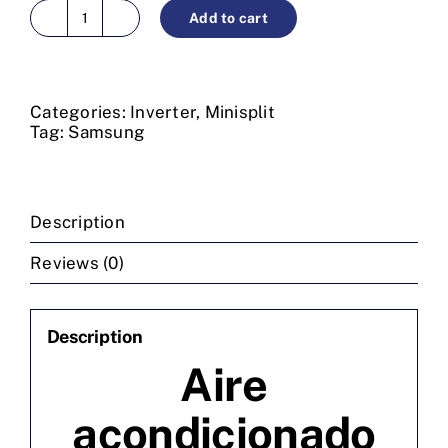
Add to cart
Aire
acondicionado
minisplit
inverter
9000
Categories:
Inverter
,
Minisplit
BTU/h
Tag:
Samsung
220V
R410A
wind
free
Description
Samsung
quantity
Reviews (0)
Description
Aire
acondicionado