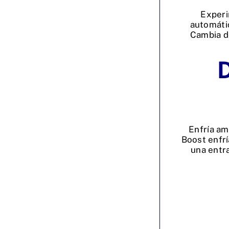
Experi
automátic
Cambia d
D
Enfría am
Boost enfrí
una entra